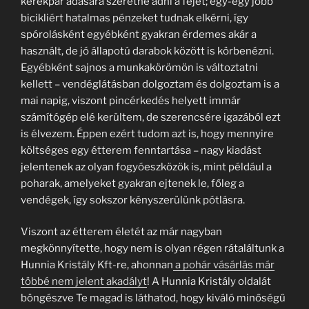
kerékpár adására szeretné adni a fejét; egy-egy jobb
bicikliért hatalmas pénzeket tudnak elkérni, így
spórolásként egyébként gyakran érdemes akár a
használt, de jó állapotú darabok között is körbenézni.
Egyébként sajnos a munkakörömön is változtatni
kellett – vendéglátásban dolgoztam és dolgoztam is a
mai napig, viszont pincérkedés helyett immár
számítógép elé kerültem, de szerencsére igazából ezt
is élvezem. Éppen ezért tudom azt is, hogy mennyire
költséges egy étterem fenntartása – nagy kiadást
jelentenek az olyan fogyóeszközök is, mint például a
poharak, amelyeket gyakran ejtenek le, főleg a
vendégek, így sokszor kényszerülünk pótlásra.
Viszont az étterem életét az már nagyban
megkönnyítette, hogy nem is olyan régen rátaláltunk a
Hunnia Kristály Kft-re, ahonnan
a pohár vásárlás már
többé nem jelent akadályt
! A Hunnia Kristály oldalát
böngészve Te magad is láthatod, hogy kiváló minőségű