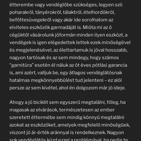
étterembe vagy vendéglőbe szükséges, legyen szó
poharakról, tányérokról, tálaktról, ételhordókról,
befőttesüvegekről vagy akár ide sorolhatom az
elviteles eszközök garmadáját is. Mióta mi az ő
cégüktől vásárolunk jóformán minden ilyen eszközt, a
vendégek is igen elégedettek lettek ezek minőségével
és megjelenésével, az élettartamuk is jóval hosszabb,
nagyon tartósak és az sem mindegy, hogy számos
“garnitúra” esetén él náluk az öt éves pótlási garancia
is, ami azért, valljuk be, egy átlagos vendéglátósnak
hatalmas megkönnyebbülést tud jelenteni – ez alól
persze az sem kivétel, ahol én dolgozom már jó ideje.
Ahogy a jó biciklit sem egyszerű megtalálni, főleg, ha
magasak az elvárások, természetesen az ember
szeretett éttermébe sem mindig könnyű megtalálni
azokat az eszközöket, amelyek megfelelő minőségűek,
viszont jó ár-érték aránnyal is rendelkeznek. Nagyon
sok vendéglátós küzd ezzel a problémával, ha pedig te