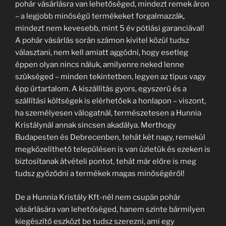
pohár vásárlásra van lehetőséged, mindezt remek áron
– a legjobb minőségű termékeket forgalmazzák,
mindezt nem kevesebb, mint 5 év pótlási garanciával!
A pohár vásárlás során számon kivitel közül tudsz
választani, nem kell amiatt aggódni, hogy esetleg
éppen olyan nincs náluk, amilyenre neked lenne
szükséged – minden tekintetben, legyen az típus vagy
épp űrtartalom. A kiszállítás gyors, egyszerű és a
szállítási költségek is elérhetőek a honlapon – viszont,
ha személyesen válogatnál, természetesen a Hunnia
Kristálynál annak sincsen akadálya. Merthogy
Budapesten és Debrecenben, tehát két nagy, remekül
megközelíthető településen is van üzletük és ezeken is
biztosítanak átvételi pontot, tehát már előre is meg
tudsz győződni a termékek magas minőségéről!
De a Hunnia Kristály Kft-nél nem csupán pohár
vásárlására van lehetőséged, hanem szinte bármilyen
kiegészítő eszközt be tudsz szerezni, ami egy