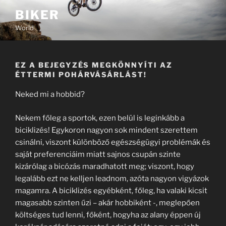
Tartalomhoz
BIKER
World
EZ A BEJEGYZÉS MEGKÖNNYÍTI AZ
ÉTTERMI POHÁRVÁSÁRLÁST!
Neked mi a hobbid?
Nekem főleg a sportok, ezen belül is leginkább a
biciklizés! Egykoron nagyon sok mindent szerettem
csinálni, viszont különböző egészségügyi problémák és
saját preferenciáim miatt sajnos csupán szinte
kizárólag a bicózás maradhatott meg; viszont, hogy
legalább ezt ne kelljen leadnom, azóta nagyon vigyázok
magamra. A biciklizés egyébként, főleg, ha valaki kicsit
magasabb szinten űzi – akár hobbiként -, meglepően
költséges tud lenni, főként, hogyha az alany éppen új