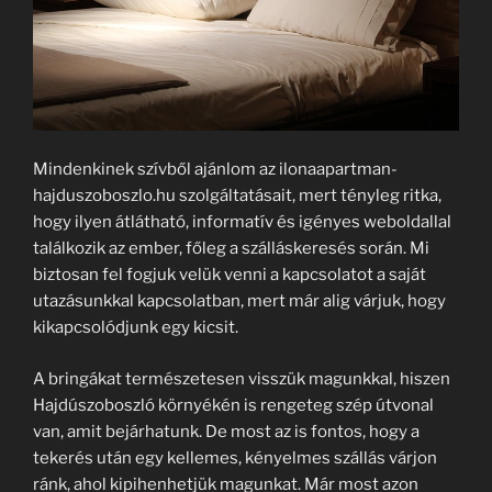
Mindenkinek szívből ajánlom az ilonaapartman-
hajduszoboszlo.hu szolgáltatásait, mert tényleg ritka,
hogy ilyen átlátható, informatív és igényes weboldallal
találkozik az ember, főleg a szálláskeresés során. Mi
biztosan fel fogjuk velük venni a kapcsolatot a saját
utazásunkkal kapcsolatban, mert már alig várjuk, hogy
kikapcsolódjunk egy kicsit.
A bringákat természetesen visszük magunkkal, hiszen
Hajdúszoboszló környékén is rengeteg szép útvonal
van, amit bejárhatunk. De most az is fontos, hogy a
tekerés után egy kellemes, kényelmes szállás várjon
ránk, ahol kipihenhetjük magunkat. Már most azon