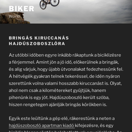
Tartalomhoz
BIKER
World
BRINGÁS KIRUCCANÁS
HAJDÚSZOBOSZLÓRA
Az utóbbi időben egyre inkább rákaptunk a biciklizésre
a férjemmel. Amint jön a jó idő, előkerülnek a bringák,
és alig várjuk, hogy újabb útvonalakat fedezhessünk fel.
A hétvégék gyakran telnek tekeréssel, de idén nyáron
szerettünk volna valami hosszabb kiruccanást is. Olyat,
ahol nem csak a kilométereket gyűjtjük, hanem
pihenünk is egy jót. Hajdúszoboszló került szóba,
hiszen rengetegen ajánlják bringás körökben is.
Egyik este leültünk a gép elé, rákerestünk a neten a
hajdúszoboszló apartman kiadó
kifejezésre, és egy