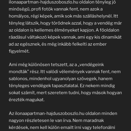
ilonaapartman-hajduszoboszlo.hu oldalon tényleg jó
minőségű, profi fotók vannak fent, nem azok a
homályos, régi képek, amik sok más szálláshelynél. Itt
tényleg látszik, hogy törődnek azzal, hogy a vendég már
az oldalon is kellemes élményeket kapjon. A főoldalon
ráadásul váltakozó képek vannak, ami egy kis dinamikát
ad az egésznek, és még inkább felkelti az ember
figyelmét.
Ami még különösen tetszett, az a „vendégeink
mondták” rész. Itt valódi vélemények vannak fent, nem
sablonos, mindenhol ugyanolyan szövegek, hanem
tényleges vendégek tapasztalatai. Ez nekem mindig
sokat számít, mert szeretem tudni, hogy mások hogyan
érezték magukat.
Az ilonaapartman-hajduszoboszlo.hu oldalon minden
nagyon részletesen le van írva. Nem maradnak
kérdések, nem kell külön emailt írni vagy telefonálni