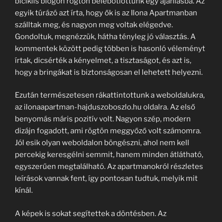
biciklis blogon rögtön belebotlottunk egy ajánlásba. Az
egyik túrázó azt írta, hogy ők is az Ilona Apartmanban
szálltak meg, és nagyon meg voltak elégedve.
Gondoltuk, megnézzük, hátha tényleg jó választás. A
kommentek között pedig többen is hasonló véleményt
írtak, dicsérték a kényelmet, a tisztaságot, és azt is,
hogy a bringákat is biztonságosan el lehetett helyezni.
Ezután természetesen rákattintottunk a weboldalukra,
az ilonaapartman-hajduszoboszlo.hu oldalra. Az első
benyomás máris pozitív volt. Nagyon szép, modern
dizájn fogadott, ami rögtön meggyőző volt számomra.
Jól esik olyan weboldalon böngészni, ahol nem kell
percekig keresgélni semmit, hanem minden átlátható,
egyszerűen megtalálható. Az apartmanokról részletes
leírások vannak fent, így pontosan tudtuk, melyik mit
kínál.
A képek is sokat segítettek a döntésben. Az